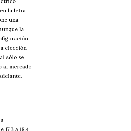
ctrico
en la letra
one una
 aunque la
nfiguración
la elección
al sólo se
to al mercado
adelante.
os
 17,3 a 18,4