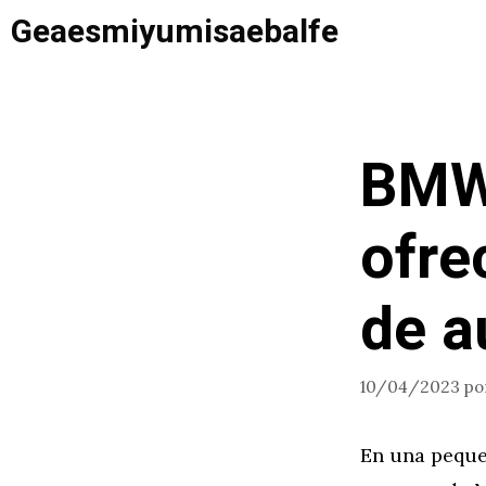
Saltar
Geaesmiyumisaebalfe
al
contenido
BMW 
ofre
de 
10/04/2023
po
En una peque