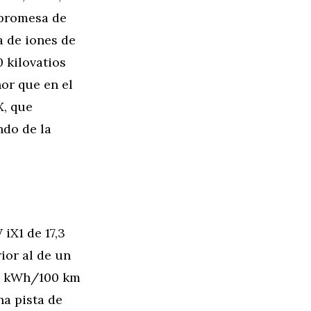
 promesa de
a de iones de
 kilovatios
nor que en el
X, que
ndo de la
iX1 de 17,3
ior al de un
,1 kWh/100 km
a pista de