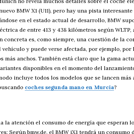
únich no revela muchos detalles sobre el coche elé
nuevo BMW X1 (U11), pero hay una pista interesante 
ándose en el estado actual de desarrollo, BMW sup
éctrica de entre 413 y 438 kilómetros según WLTP,
n concreta es, como siempre, una cuestión de la co
l vehículo y puede verse afectada, por ejemplo, por 
s más anchos. También está claro que la gama actu
 variantes disponibles en el momento del lanzamien
modo incluye todos los modelos que se lancen más 
 buscando
coches segunda mano en Murcia
?
a la atención el consumo de energía que esperan l
res: Según bmw.de, el BMW iX1 tendrá un consumo de