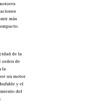
 motores
taciones
umir más
compacto.
cidad de la
l orden de
 la
por un motor
hufable y el
amiento del
s