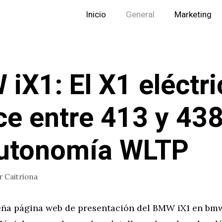
Inicio
General
Marketing
iX1: El X1 eléctri
ce entre 413 y 43
autonomía WLTP
r
Caitriona
ña página web de presentación del BMW iX1 en bmw.