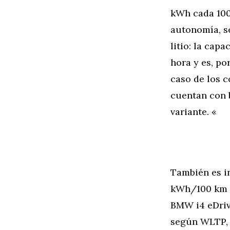
kWh cada 100 
autonomía, s
litio: la cap
hora y es, po
caso de los c
cuentan con 
variante. «
También es i
kWh/100 km a
BMW i4 eDriv
según WLTP, 