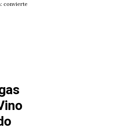
: convierte
egas
Vino
do