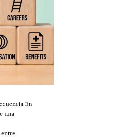
recuencia En
te una
 entre