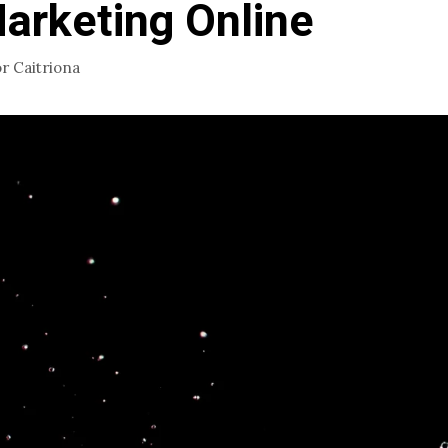
arketing Online
or
Caitriona