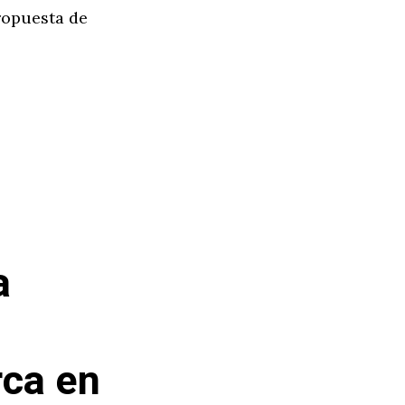
propuesta de
a
rca en