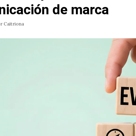
icación de marca
or
Caitriona