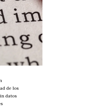
n
dad de los
in datos
es