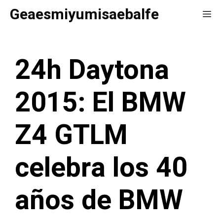
Saltar
Geaesmiyumisaebalfe
Me
al
contenido
24h Daytona
2015: El BMW
Z4 GTLM
celebra los 40
años de BMW