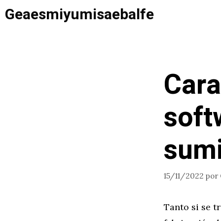
Saltar
Geaesmiyumisaebalfe
al
contenido
Cara
soft
sumi
15/11/2022
por
Tanto si se t