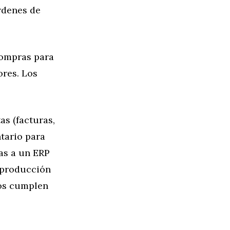
rdenes de
compras para
ores. Los
as (facturas,
tario para
eas a un ERP
 producción
os cumplen