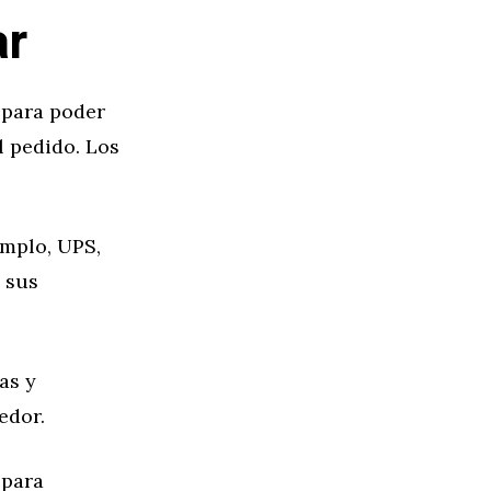
ar
 para poder
l pedido. Los
emplo, UPS,
e sus
as y
edor.
 para