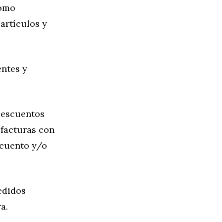
como
artículos y
entes y
descuentos
 facturas con
scuento y/o
edidos
a.