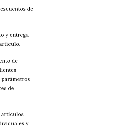
 descuentos de
ío y entrega
artículo.
ento de
lientes
r parámetros
tes de
 artículos
dividuales y