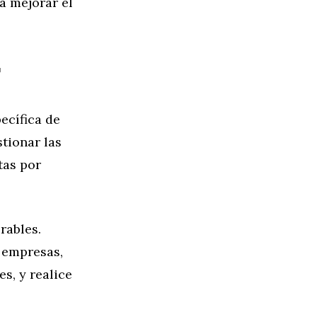
a mejorar el
r
ecífica de
stionar las
tas por
rables.
, empresas,
s, y realice