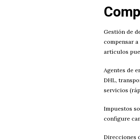
Compr
Gestión de d
compensar a s
artículos pue
Agentes de en
DHL, transpor
servicios (rá
Impuestos sob
configure cam
Direcciones d