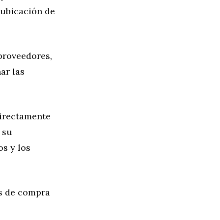
 ubicación de
proveedores,
ar las
directamente
 su
os y los
as de compra