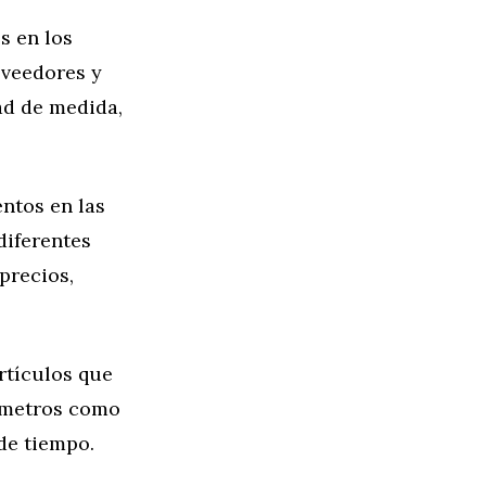
s en los
oveedores y
ad de medida,
ntos en las
diferentes
precios,
rtículos que
ámetros como
de tiempo.