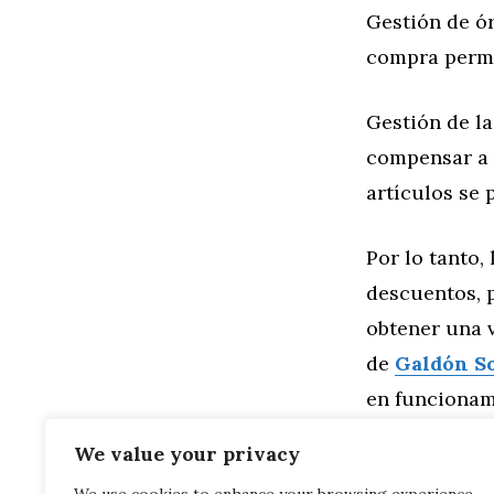
Gestión de ó
compra perma
Gestión de l
compensar a 
artículos se
Por lo tanto,
descuentos, p
obtener una v
de
Galdón S
en funcionam
con los pedid
We value your privacy