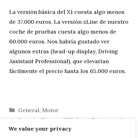
La versión básica del X1 cuesta algo menos
de 37.000 euros. La versión xLine de nuestro
coche de pruebas cuesta algo menos de
60.000 euros. Nos habría gustado ver
algunos extras (head-up display, Driving
Assistant Professional), que elevarían
fácilmente el precio hasta los 65.000 euros.
Categorías
General
,
Motor
Porsche Taycan GTS Sport Turismo: ¿Un
We value your privacy
Porsche de verdad?