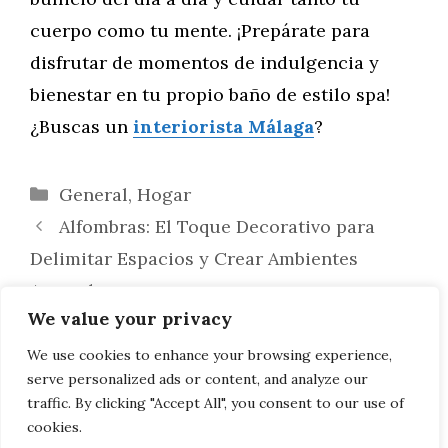
cuerpo como tu mente. ¡Prepárate para
disfrutar de momentos de indulgencia y
bienestar en tu propio baño de estilo spa!
¿Buscas un
interiorista Málaga
?
Categorías
General
,
Hogar
Alfombras: El Toque Decorativo para
Delimitar Espacios y Crear Ambientes
Acogedores
We value your privacy
Potencia la Colaboración en tu Espacio
de Trabajo Compartido: Estrategias para
We use cookies to enhance your browsing experience,
serve personalized ads or content, and analyze our
Impulsar la Productividad Colectiva
traffic. By clicking "Accept All", you consent to our use of
cookies.