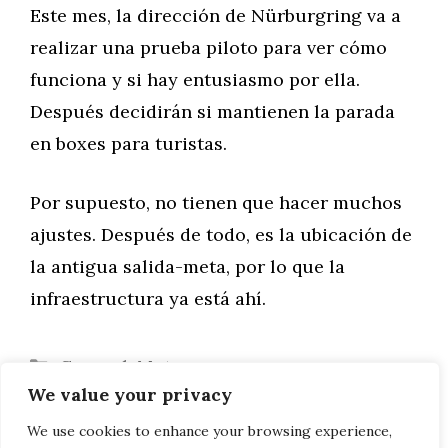
Este mes, la dirección de Nürburgring va a
realizar una prueba piloto para ver cómo
funciona y si hay entusiasmo por ella.
Después decidirán si mantienen la parada
en boxes para turistas.
Por supuesto, no tienen que hacer muchos
ajustes. Después de todo, es la ubicación de
la antigua salida-meta, por lo que la
infraestructura ya está ahí.
Categorías
General
,
Motor
We value your privacy
Los representantes de Audi ya no podrán
conducir Audi
We use cookies to enhance your browsing experience,