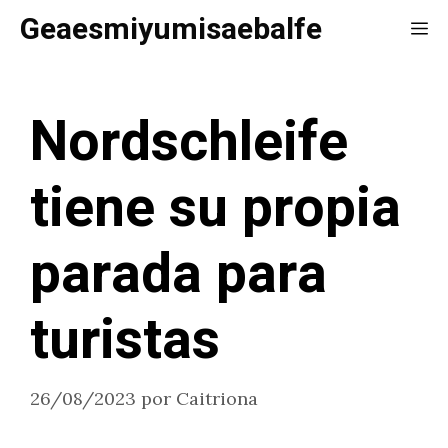
Saltar
Geaesmiyumisaebalfe
Me
al
contenido
Nordschleife
tiene su propia
parada para
turistas
26/08/2023
por
Caitriona