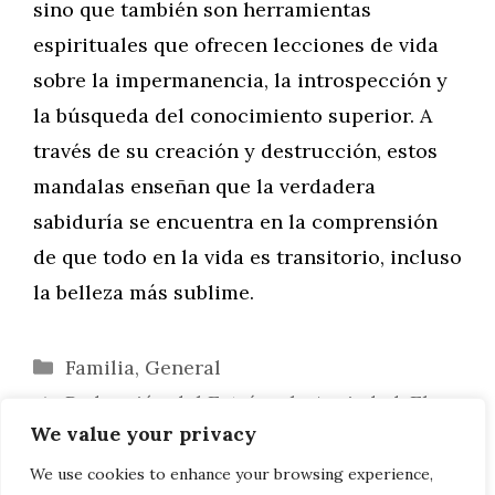
sino que también son herramientas
espirituales que ofrecen lecciones de vida
sobre la impermanencia, la introspección y
la búsqueda del conocimiento superior. A
través de su creación y destrucción, estos
mandalas enseñan que la verdadera
sabiduría se encuentra en la comprensión
de que todo en la vida es transitorio, incluso
la belleza más sublime.
Categorías
Familia
,
General
Reducción del Estrés y la Ansiedad: El
We value your privacy
Poder Terapéutico de los Mandalas
Carl Jung y su Revolucionaria Teoría de
We use cookies to enhance your browsing experience,