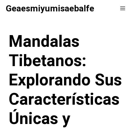
Saltar
Geaesmiyumisaebalfe
Me
al
contenido
Mandalas
Tibetanos:
Explorando Sus
Características
Únicas y