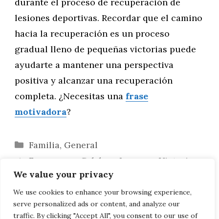
durante el proceso de recuperación de
lesiones deportivas. Recordar que el camino
hacia la recuperación es un proceso
gradual lleno de pequeñas victorias puede
ayudarte a mantener una perspectiva
positiva y alcanzar una recuperación
completa. ¿Necesitas una
frase
motivadora
?
Categorías
Familia
,
General
Frases para Celebrar Logros y Victorias
We value your privacy
en el Deporte
Frases Motivadoras para Antes y
We use cookies to enhance your browsing experience,
serve personalized ads or content, and analyze our
Después de Entrenar
traffic. By clicking "Accept All", you consent to our use of