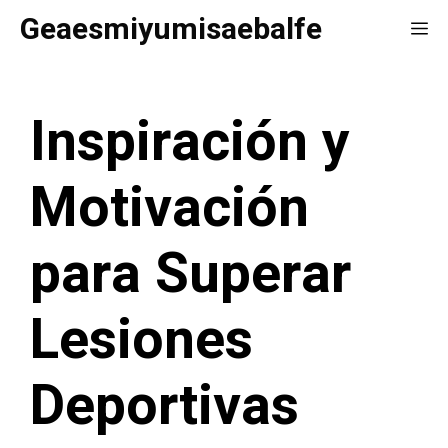
Saltar
Geaesmiyumisaebalfe
Me
al
contenido
Inspiración y
Motivación
para Superar
Lesiones
Deportivas