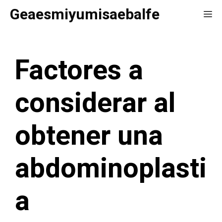
Saltar
Geaesmiyumisaebalfe
Me
al
contenido
Factores a
considerar al
obtener una
abdominoplasti
a