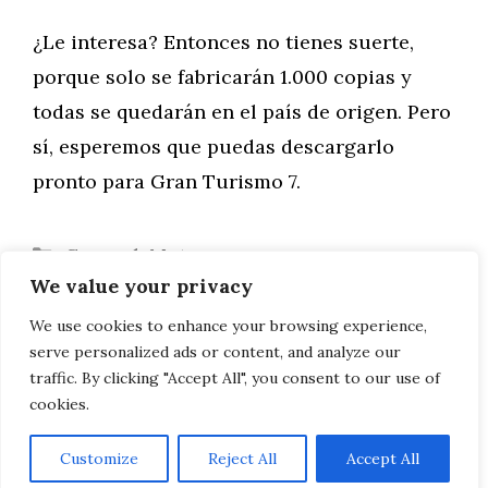
¿Le interesa? Entonces no tienes suerte,
porque solo se fabricarán 1.000 copias y
todas se quedarán en el país de origen. Pero
sí, esperemos que puedas descargarlo
pronto para Gran Turismo 7.
Categorías
General
,
Motor
We value your privacy
40 coches destrozados por la inundación
de un garaje en Purmerend
We use cookies to enhance your browsing experience,
serve personalized ads or content, and analyze our
El BMW Serie 5 y el i5 estiran las piernas
traffic. By clicking "Accept All", you consent to our use of
cookies.
Customize
Reject All
Accept All
AVISO LEGAL, POLITICA DE PRIVACIDAD, COOKIES