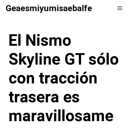
Saltar
Geaesmiyumisaebalfe
Me
al
contenido
El Nismo
Skyline GT sólo
con tracción
trasera es
maravillosame