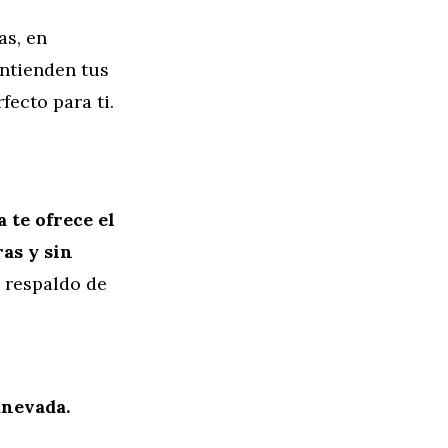
as, en
entienden tus
fecto para ti.
 te ofrece el
ras y sin
l respaldo de
anevada.