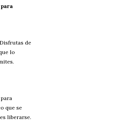
 para
Disfrutas de
que lo
mites.
 para
co que se
es liberarse.