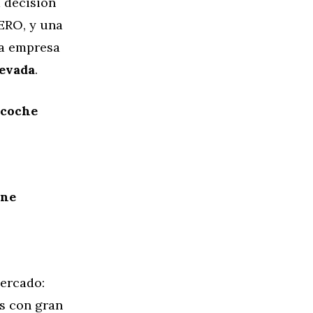
 decisión
CERO, y una
una empresa
evada
.
 coche
ene
ercado:
s con gran