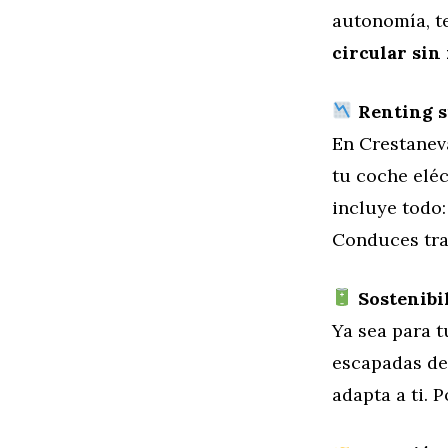
autonomía, t
circular sin
Renting si
En Crestaneva
tu coche elé
incluye todo:
Conduces tran
Sostenibil
Ya sea para t
escapadas de 
adapta a ti. 