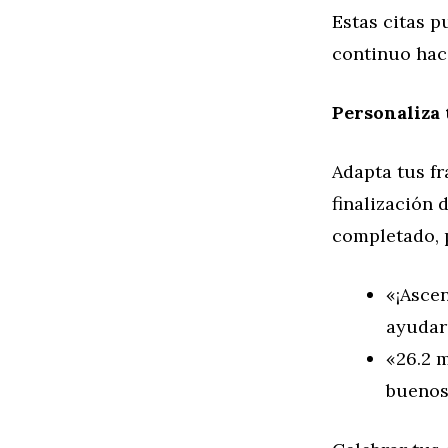
Estas citas p
continuo haci
Personaliza 
Adapta tus fr
finalización
completado, p
«¡Asce
ayudar
«26.2 m
buenos