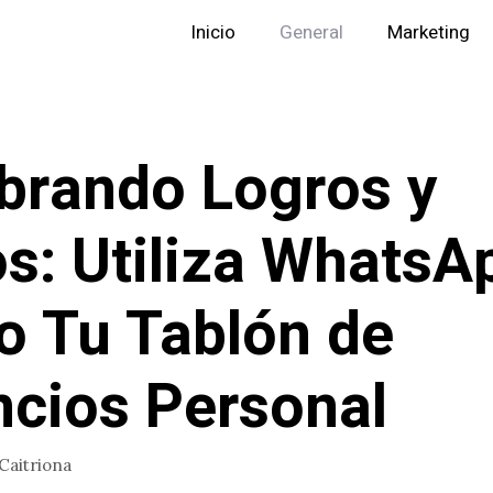
Inicio
General
Marketing
brando Logros y
os: Utiliza WhatsA
 Tu Tablón de
cios Personal
Caitriona