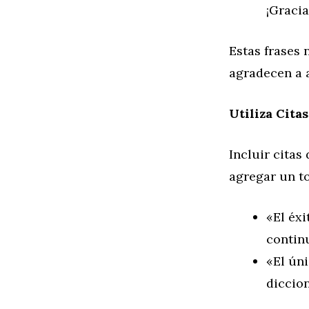
¡Gracia
Estas frases 
agradecen a a
Utiliza Cita
Incluir citas
agregar un to
«El éxi
contin
«El úni
diccion