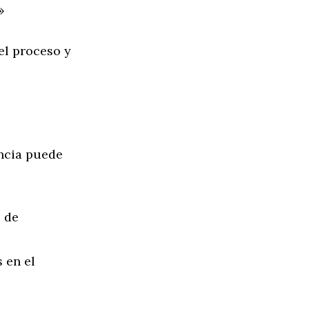
»
el proceso y
ancia puede
e de
 en el