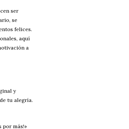
ecen ser
rio, se
ntos felices.
onales, aquí
otivación a
ginal y
de tu alegría.
s por más!»