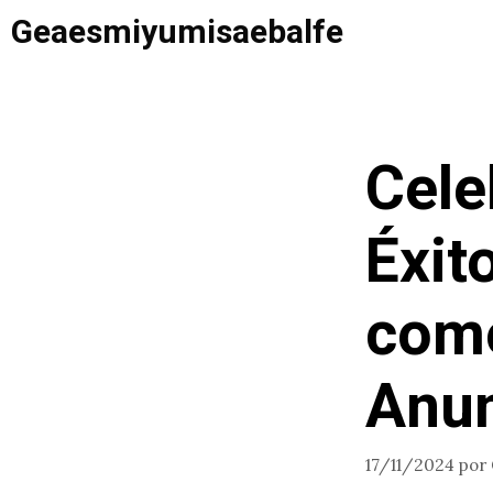
Saltar
Geaesmiyumisaebalfe
al
contenido
Cele
Éxit
como
Anun
17/11/2024
por