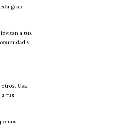
esta gran
invitan a tus
 comunidad y
 otros. Usa
 a tus
equeños