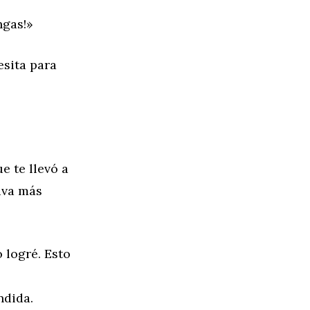
ngas!»
esita para
e te llevó a
iva más
 logré. Esto
ndida.