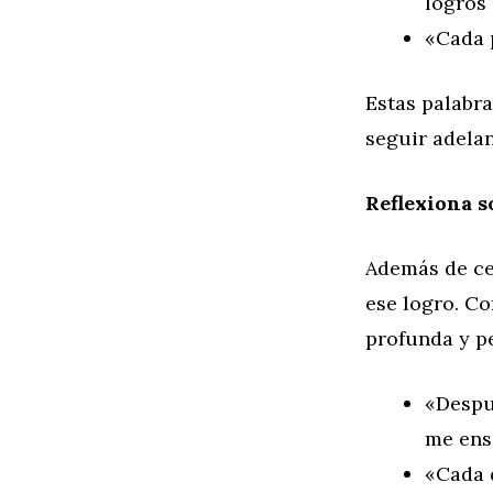
logros 
«Cada p
Estas palabra
seguir adelan
Reflexiona s
Además de cel
ese logro. C
profunda y pe
«Despu
me ens
«Cada 