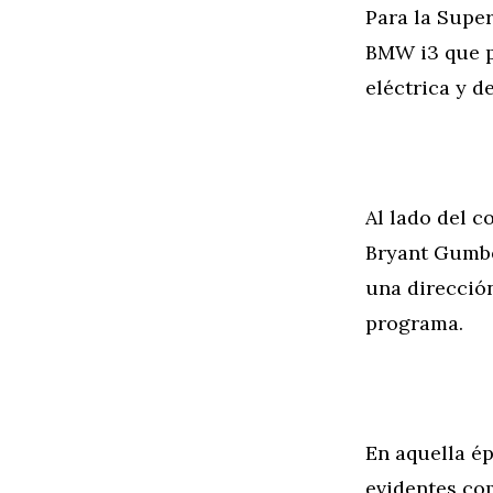
Para la Supe
BMW i3 que p
eléctrica y d
Al lado del c
Bryant Gumbe
una direcció
programa.
En aquella ép
evidentes com