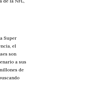
 de la NFL,
la Super
ncia, el
nses son
enario a sus
millones de
 buscando