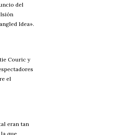
uncio del
lsión
angled Idea».
tie Couric y
lespectadores
re el
tal eran tan
 la que