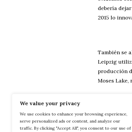
debería deja
2015 lo innov
También se a
Leipzig utili
producción d
Moses Lake, 
We value your privacy
We use cookies to enhance your browsing experience,
Categorías
General
,
Mo
serve personalized ads or content, and analyze our
BMW M135i Fa
BMW M Perfo
traffic. By clicking "Accept All", you consent to our use of