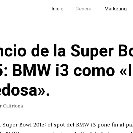
Inicio
General
Marketing
cio de la Super B
: BMW i3 como «
dosa».
or
Caitriona
 Super Bowl 2015: el spot del BMW i3 pone fin al pa