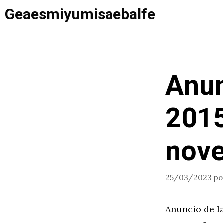
Saltar
Geaesmiyumisaebalfe
al
contenido
Anun
2015
nove
25/03/2023
p
Anuncio de la