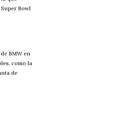
a Super Bowl
ta de BMW en
bles, como la
anta de