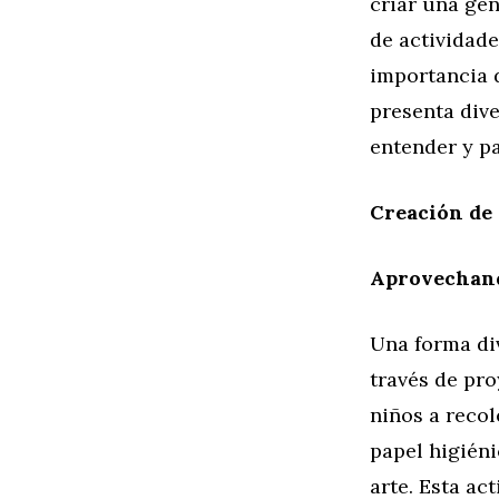
criar una gen
de actividade
importancia d
presenta dive
entender y pa
Creación de 
Aprovechand
Una forma div
través de pro
niños a reco
papel higiéni
arte. Esta ac