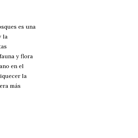
osques es una
 la
tas
fauna y flora
ano en el
iquecer la
nera más