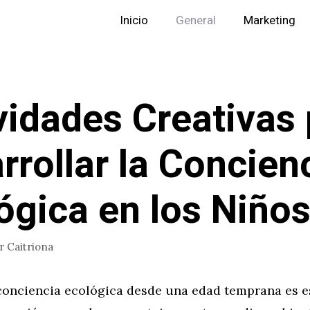
Inicio
General
Marketing
vidades Creativas
rrollar la Concien
ógica en los Niño
or
Caitriona
conciencia ecológica desde una edad temprana es e