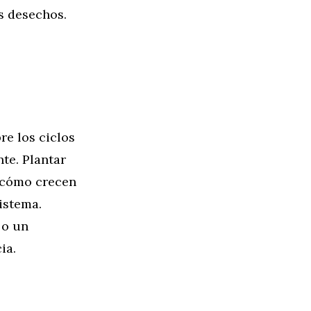
os desechos.
re los ciclos
te. Plantar
a cómo crecen
istema.
 o un
ia.