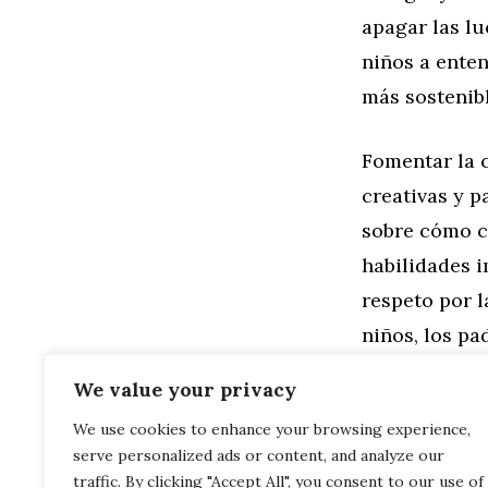
apagar las lu
niños a ente
más sostenibl
Fomentar la c
creativas y p
sobre cómo c
habilidades i
respeto por l
niños, los p
del planeta.
We value your privacy
We use cookies to enhance your browsing experience,
Categorías
Familia
,
Gen
serve personalized ads or content, and analyze our
Guía para Or
Estrategias 
traffic. By clicking "Accept All", you consent to our use of