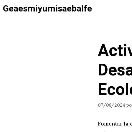
Saltar
Geaesmiyumisaebalfe
al
contenido
Acti
Desa
Ecol
07/08/2024
p
Fomentar la 