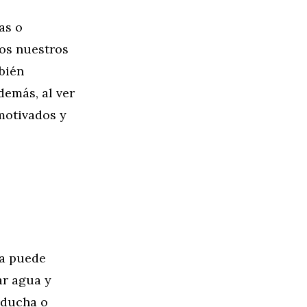
as o
ios nuestros
bién
emás, al ver
 motivados y
sa puede
ar agua y
 ducha o