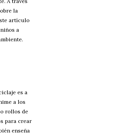
e. A través
obre la
ste artículo
 niños a
ambiente.
iclaje es a
nime a los
o rollos de
os para crear
mbién enseña